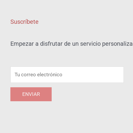
Suscríbete
Empezar a disfrutar de un servicio personalizad
C
o
r
ENVIAR
r
e
A
o
l
e
t
l
e