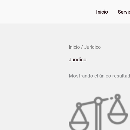
Ir
al
Inicio
Servi
contenido
Inicio
/ Jurídico
Jurídico
Mostrando el único resulta