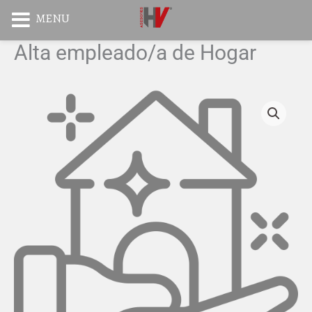
Hogar
Ir
MENU
cantidad
al
Instagram
TikTok
contenido
Alta empleado/a de Hogar
Alta
empleado/a
de
Hogar
cantidad