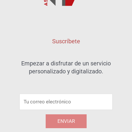
Suscríbete
Empezar a disfrutar de un servicio
personalizado y digitalizado.
C
o
r
ENVIAR
r
e
A