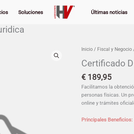
cios
Soluciones
Últimas noticias
uridica
Certificado
Inicio
/
Fiscal y Negocio
/
Digital
Certificado D
persona
juridica
€
189,95
cantidad
Facilitamos la obtenció
personas físicas. Un pr
online y trámites oficial
Principales Beneficios: