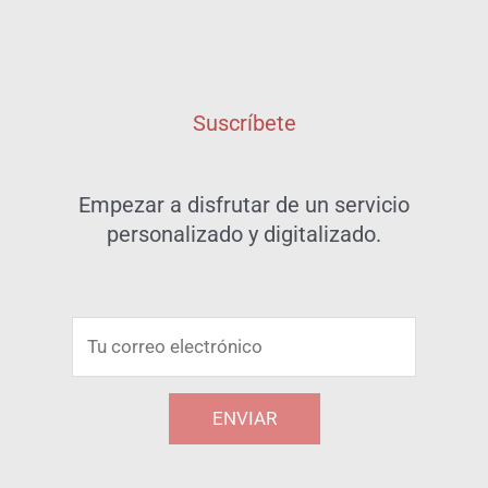
Suscríbete
Empezar a disfrutar de un servicio
personalizado y digitalizado.
C
o
r
ENVIAR
r
e
A
o
l