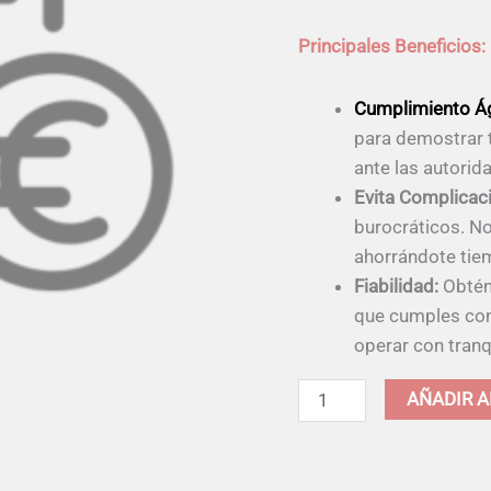
ATC
cantidad
Principales Beneficios:
Cumplimiento Ág
para demostrar t
ante las autorid
Evita Complicac
burocráticos. N
ahorrándote tie
Fiabilidad:
Obtén 
que cumples con 
operar con tranq
AÑADIR A