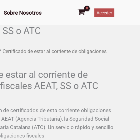
al
corriente
Sobre Nosotros
Acceder
de
obligaciones
T, SS o ATC
fiscales
AEAT,
SS
 Certificado de estar al corriente de obligaciones
o
ATC
e estar al corriente de
cantidad
 fiscales AEAT, SS o ATC
 de certificados de esta corriente obligaciones
a AEAT (Agencia Tributaria), la Seguridad Social
aria Catalana (ATC). Un servicio rápido y sencillo
ligaciones fiscales.