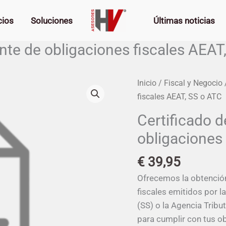
cios
Soluciones
Últimas noticias
iente de obligaciones fiscales AEA
Certificado
Inicio
/
Fiscal y Negocio
/
de
fiscales AEAT, SS o ATC
estar
Certificado d
al
obligaciones
corriente
de
€
39,95
obligaciones
fiscales
Ofrecemos la obtención
AEAT,
fiscales emitidos por l
SS
(SS) o la Agencia Tribut
o
para cumplir con tus ob